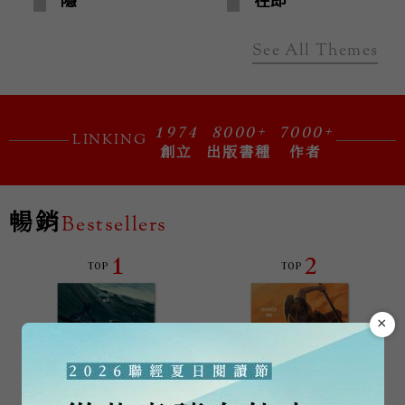
施逢雨雙書優惠
限時珍藏 6 折
653 元
See All Themes
1974
8000+
7000+
LINKING
創立
出版書種
作者
暢銷
Bestsellers
1
2
TOP
TOP
×