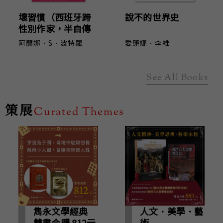
壞習慣（西班牙跨
說不的世界史
性別作家，半自傳
話題作）
阿蘭娜．S．波特羅
愛蓮娜．李維
See All Books
策展
Curated Themes
雋永文學經典
人文．美學．藝
雙書合購 812元
術