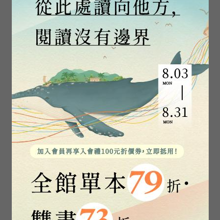
奧德賽（暢銷
伊利亞德（暢銷
80年英譯全
80年英譯全
本，不朽中譯珍
本，不朽中譯珍
荷馬
荷馬
藏經典）
藏經典）
3
4
TOP
TOP
萬曆十五年：一
鵝之書
個無關緊要的年
分
黃仁宇
李翊雲
5
6
TOP
TOP