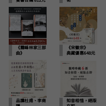
雙書合購 883
元
《霧峰林家三部
《宋徽宗》
曲》
典藏優惠648元
典藏優惠1290
元
品讀杜甫、李商
知音相惜，絕版
隱
在即