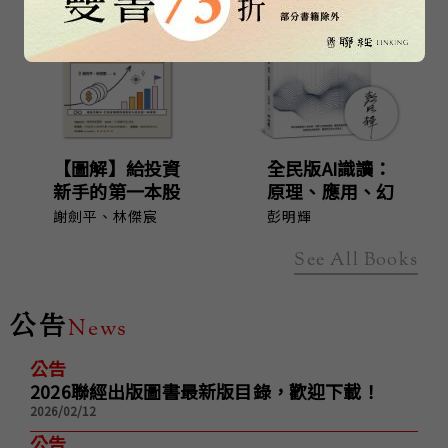
【圖解】給投資
全民版AI識讀：
新手的第一本股
原理、應用、幻
票理財書
覺與誤區（作者
謝劍平
、
林傑宸
彭明輝
親簽版）
See All Books
公告
News
公告
2026聯經出版圖書最新版目錄，歡迎下載！
2026/02/12
公告