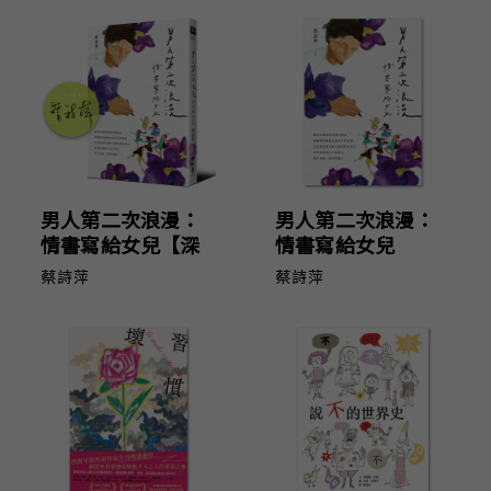
男人第二次浪漫：
男人第二次浪漫：
情書寫給女兒【深
情書寫給女兒
愛親簽版】
蔡詩萍
蔡詩萍