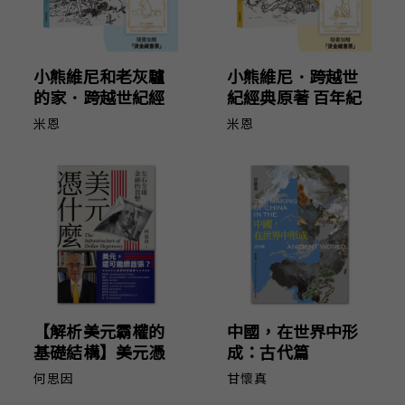
小熊維尼和老灰驢
小熊維尼．跨越世
的家．跨越世紀經
紀經典原著 百年紀
典原著 百年紀念版
念版（首刷加贈
米恩
米恩
（首刷加贈【限量
【限量燙金藏書
燙金藏書票】）
票】）
【解析美元霸權的
中國，在世界中形
基礎結構】美元憑
成：古代篇
什麼？：左右全球
何思因
甘懷真
金融的貨幣