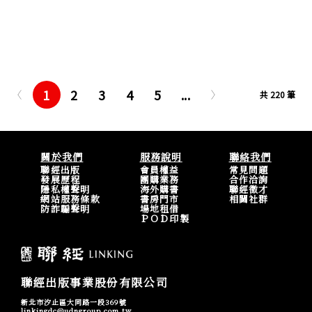
1
2
3
4
5
...
共 220 筆
關於我們
服務說明
聯絡我們
聯經出版
會員權益
常見問題
發展歷程
團購業務
合作洽詢
隱私權聲明
海外購書
聯經徵才
網站服務條款
書房門市
相關社群
防詐騙聲明
場地租借
ＰＯＤ印製
聯經出版事業股份有限公司
新北市汐止區大同路一段369號
linkingdc@udngroup.com.tw