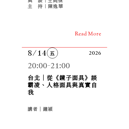
與　談︱王純傑
主　持︱陳逸華
Read More
8/14
五
2026
20:00-21:00
台北｜從《鏡子面具》談
霸凌、人格面具與真實自
我
講者｜鐘穎