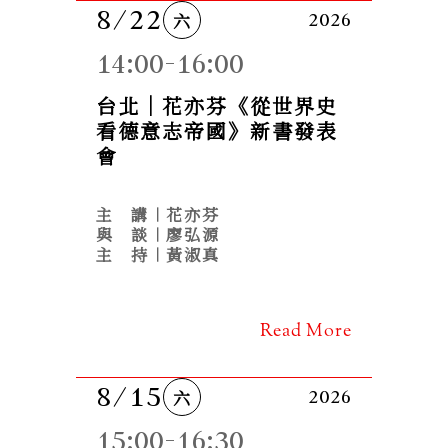
8/22
六
2026
14:00-16:00
台北｜花亦芬《從世界史
看德意志帝國》新書發表
會
主　講︱花亦芬
與　談︱廖弘源

主　持︱黃淑真
Read More
8/15
六
2026
15:00-16:30