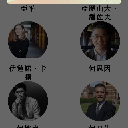
亞平
亞歷山大．
潘佐夫
伊蓮諾‧卡
何思因
頓