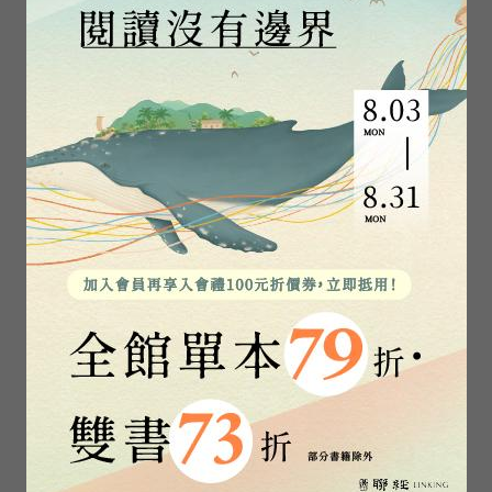
于丹
于宗先
于是
于濤