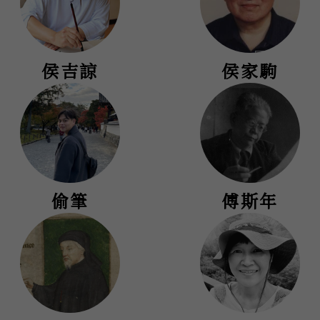
侯吉諒
侯家駒
偷筆
傅斯年