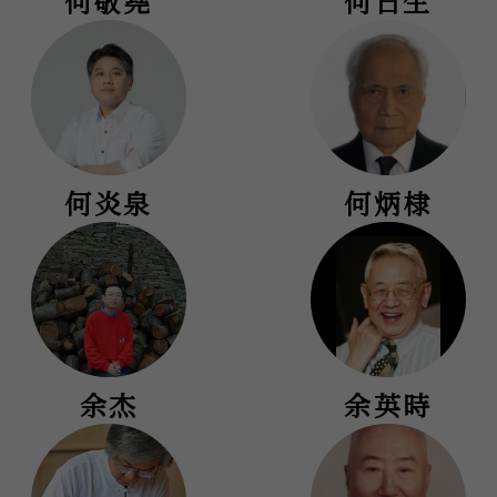
何敬堯
何日生
何炎泉
何炳棣
余杰
余英時