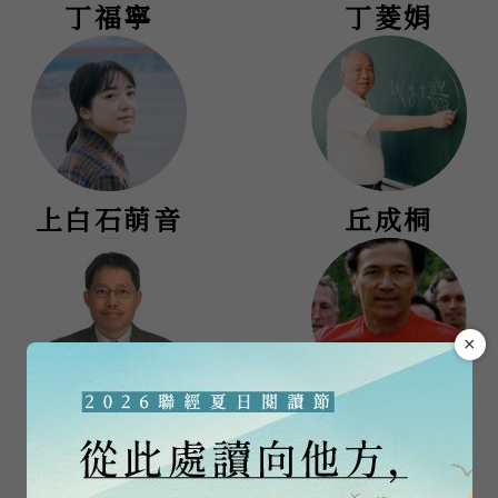
丁福寧
丁菱娟
上白石萌音
丘成桐
×
丘為君
丹尼‧爵爾