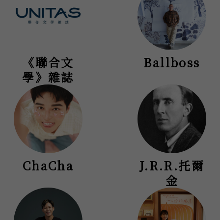
《聯合文
Ballboss
學》雜誌
ChaCha
J.R.R.托爾
金