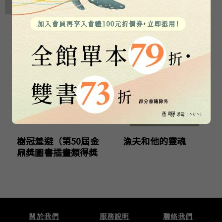
相關著作
樹冠羞避（第50屆金
漁夫和他的靈魂
鼎獎圖書插畫類得獎
作品）
關於我們
服務說明
聯絡我們