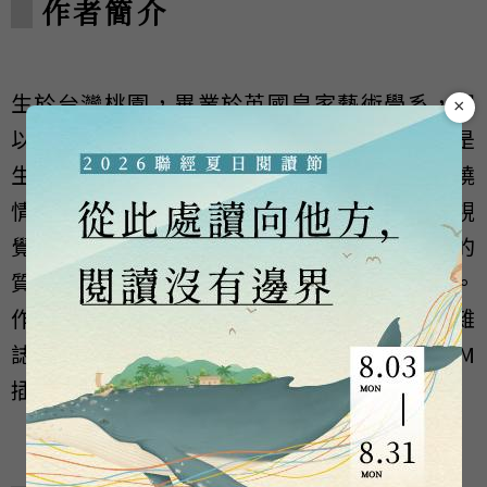
作者簡介
生於台灣桃園，畢業於英國皇家藝術學系，現
×
以視覺創作者的身分居住在倫敦。茶與貓咪是
生活、工作必須品。作品以敘事為基礎，圍繞
情緒主義切入不同題材。透過溫柔並隱晦的視
覺語言包裹感性，細膩並理性地描繪出情緒的
質地，催化觀者的親密主觀體驗與記憶碎片。
作品曾受多項國際獎項認可，散見於不同雜
誌、刊物與國際影展 。2021年獲得波隆那SM
插畫大獎，受到極大的注目。