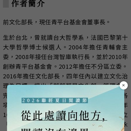
作者簡介
前文化部長，現任青平台基金會董事長。
生於台北，曾就讀台大哲學系，法國巴黎第十
大學哲學博士候選人。2004年擔任青輔會主
委，2008年接任台灣智庫執行長，並於2010年
創辦青平台基金會。2012年擔任不分區立委。
2016年擔任文化部長，四年任內以建立文化治
理為目標，提出「部部都是文化部」等理念，
×
完成包括《文化基本法》等多項立法，推動各
項文化扎根政策，提振台灣文化內容。2020年
10月，鄭麗君回任青平台基金會董事長，設立
「永續民主研究中心」，關心「民主社會的永