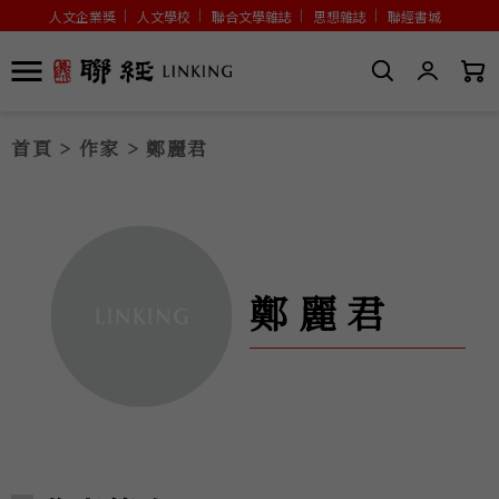
人文企業獎
人文學校
聯合文學雜誌
思想雜誌
聯經書城
首頁
>
作家
> 鄭麗君
鄭麗君