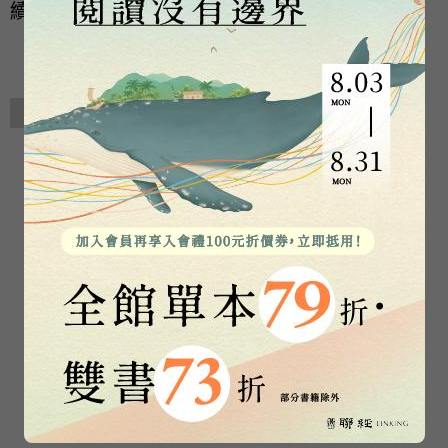
續發展」，前瞻台灣年輕人的未來。
相關著作
小王子（典藏幻夢版
小王子（譯者鄭麗君
【首刷加贈「與小王
珍愛親簽版【首刷加
子相遇」明信片套
贈「與小王子相遇」