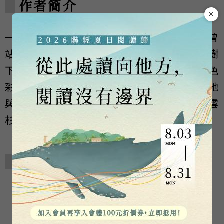
作者簡介
×
一向喜愛樹，她曾在義大利爬過無花果樹，曾
站在雄偉的海岸紅杉和扭曲糾結的托里松樹
下；檫樹的樹葉神似手套、莿桐樹的繽紛色
彩、橡實鋸齒狀的頂端，都讓她驚嘆不已。她
與家人住在樹木環繞的屋子裡，其中一棵雲
杉，是她為了紀念心愛的狗貝卡而種下的。
相關著作