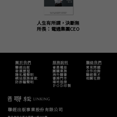
人生有所謂，決斷無
所畏：電通集團CEO
唐心慧分享如何做好
決定，告別糾結人
生！（附「練出決斷
力」引導式筆記）
關於我們
服務說明
聯絡我們
聯經出版
會員權益
常見問題
發展歷程
團購業務
合作洽詢
隱私權聲明
海外購書
聯經徵才
網站服務條款
書房門市
相關社群
防詐騙聲明
場地租借
ＰＯＤ印製
聯經出版事業股份有限公司
新北市汐止區大同路一段369號