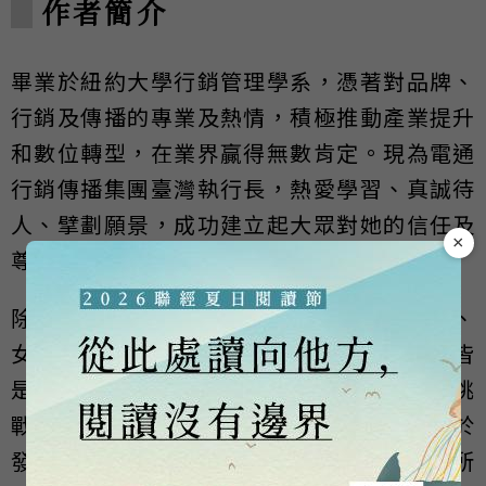
作者簡介
畢業於紐約大學行銷管理學系，憑著對品牌、
行銷及傳播的專業及熱情，積極推動產業提升
和數位轉型，在業界贏得無數肯定。現為電通
行銷傳播集團臺灣執行長，熱愛學習、真誠待
人、擘劃願景，成功建立起大眾對她的信任及
×
尊重。
除了是一名卓越領導者，也身兼母親、妻子、
女兒、媳婦等角色。「人生，我選擇以上皆
是」的態度，讓她能忠於自我並不斷追求挑
戰。唐心慧認為，養成強大的決斷力，有助於
發掘並創造你的真心想望，也唯有找到心之所