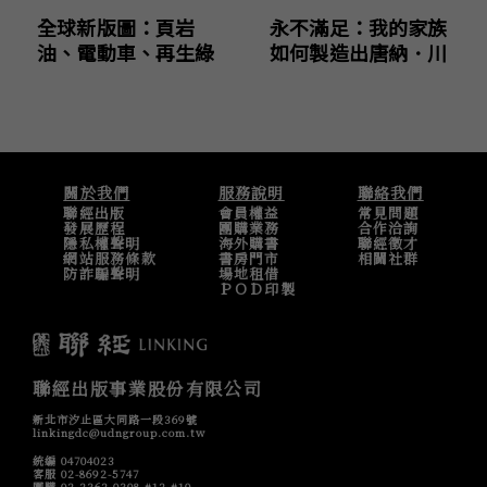
全球新版圖：頁岩
永不滿足：我的家族
油、電動車、再生綠
如何製造出唐納．川
能，21世紀能源大國
普
的戰略布局與衝突
關於我們
服務說明
聯絡我們
聯經出版
會員權益
常見問題
發展歷程
團購業務
合作洽詢
隱私權聲明
海外購書
聯經徵才
網站服務條款
書房門市
相關社群
防詐騙聲明
場地租借
ＰＯＤ印製
聯經出版事業股份有限公司
新北市汐止區大同路一段369號
linkingdc@udngroup.com.tw
統編 04704023
客服 02-8692-5747
團購 02-2362-0308 #12 #10