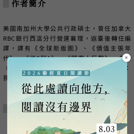
作者簡介
美國南加州大學公共行政碩士，曾任加拿大
RBC銀行西溫分行營運襄理，返臺後轉任編
譯，譯有《全球新版圖》、《價值主張年
代》、《從0到1》、《顧客大反擊》，合譯
×
《絕不讓步：龐培歐回憶錄》、《永不滿足：
我的家族如何製造出唐納．川普》等書。
相關著作