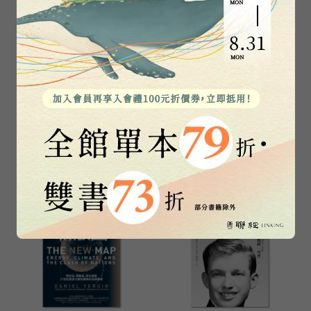
大戰將至：當強權競
絕不讓步：龐培歐回
逐失控，歷史如何預
憶錄
警下一場世界危機