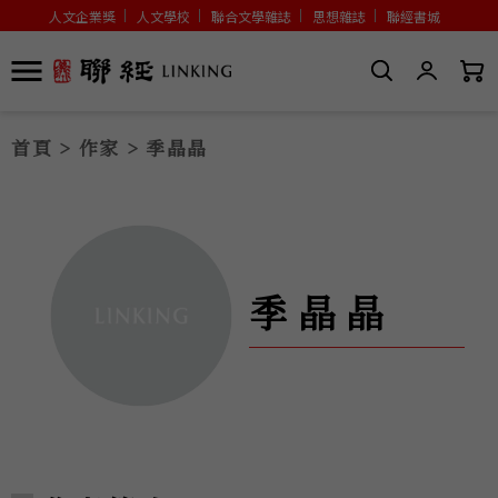
人文企業獎
人文學校
聯合文學雜誌
思想雜誌
聯經書城
首頁
>
作家
> 季晶晶
季晶晶