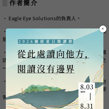
作者簡介
• Eagle Eye Solutions的負責人。
×
• 20年分析師、記者和編輯的經驗，研究專長
是零售業中運用的企業級科技。
• 擁有《零售科技》（Retail Technology）雜
誌，是Vend排名前五十位零售業影響力人物之
一。
• BBC、獨立電視新聞（ITN）和天空新聞台
（Sky News）等節目均對她做專題採訪，也常
常受邀在業界活動中演講或主持會議。