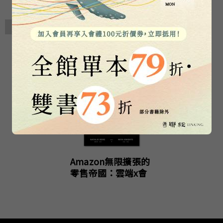
相關著作
Amazon無限擴張的
零售帝國：雲端x會
員x實體店，亞馬遜
如何打造新時代的致
勝生態系？