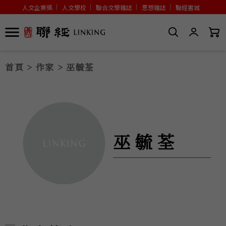
人文企業獎
人文學校
聯合文學雜誌
思想雜誌
聯經書城
首頁
>
作家
> 巫毓荃
巫毓荃