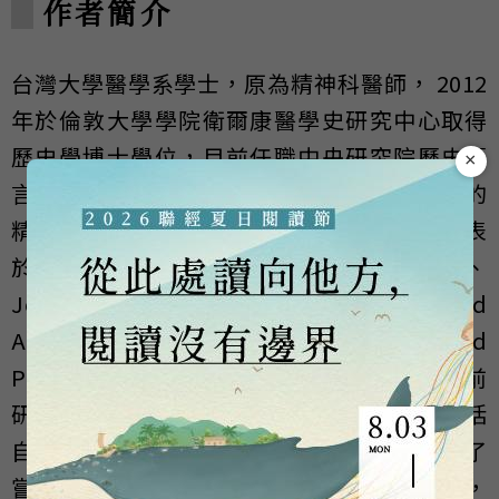
作者簡介
台灣大學醫學系學士，原為精神科醫師， 2012
年於倫敦大學學院衛爾康醫學史研究中心取得
歷史學博士學位，目前任職中央研究院歷史語
×
言研究所助研究員。其主要研究興趣為東亞的
精神醫學、心理學與心理治療史。論文曾發表
於《台灣社會研究季刊》、《新史學》、
Journal of the History of Medicine and
Allied Sciences, Culture, Medicine, and
Psychiatry, History of Science等期刊。目前
研究聚焦於二十世紀初日本的心理治療，包括
自西方引入以及日本本土的心理治療法。除了
嘗試脈絡性地理解心理治療的概念與實作外，