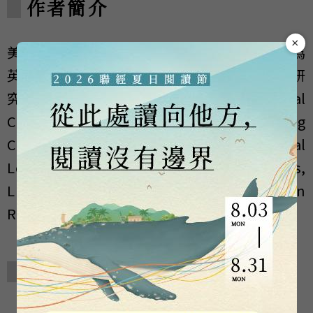
作者簡介
×
美國加州大學柏克萊分校比較文學博士，現為
英國紐卡索大學教授。專治中西文學文化研
究，著有中、英文作品多部，包括Liberal
Cosmopolitan: Lin Yutang and Middling
Chinese Modernity、The Cross-cultural
Legacy of Lin Yutang: Critical Perspectives,
Lin Yutang and China's Search for Modern
Rebirth等。
相關著作