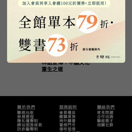
林語堂傳：中國文化
重生之道
關於我們
服務說明
聯絡我們
聯經出版
會員權益
常見問題
發展歷程
團購業務
合作洽詢
隱私權聲明
海外購書
聯經徵才
網站服務條款
書房門市
相關社群
防詐騙聲明
場地租借