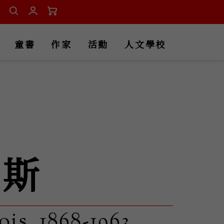
童書
作家
活動
人文學校
依斯
ois, 1868-1963