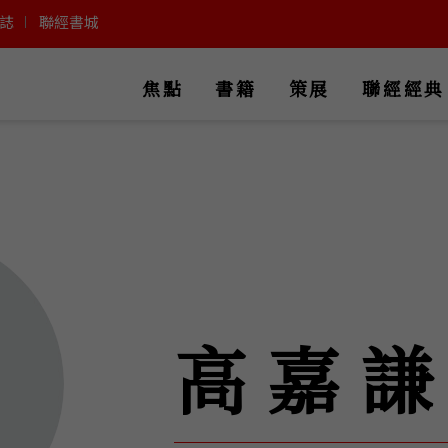
誌
聯經書城
焦點
書籍
策展
聯經經典
高嘉