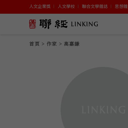
人文企業獎
人文學校
聯合文學雜誌
思想雜
首頁
>
作家
> 高嘉謙