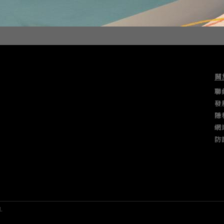
關
聯
發
隱
網
防
.