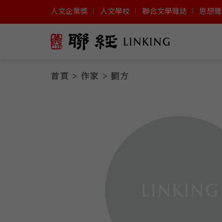
人文企業獎
人文學校
聯合文學雜誌
思想雜
首頁
>
作家
> 劉方