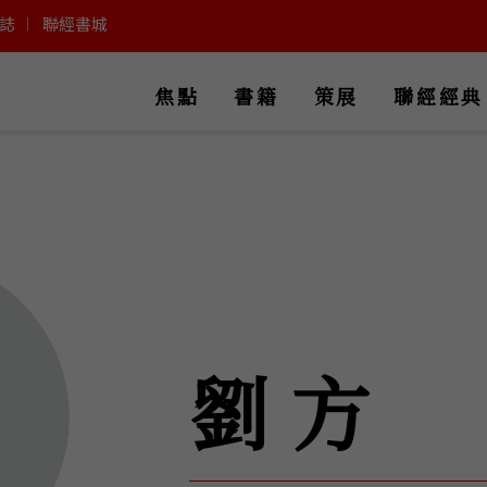
誌
聯經書城
焦點
書籍
策展
聯經經典
劉方