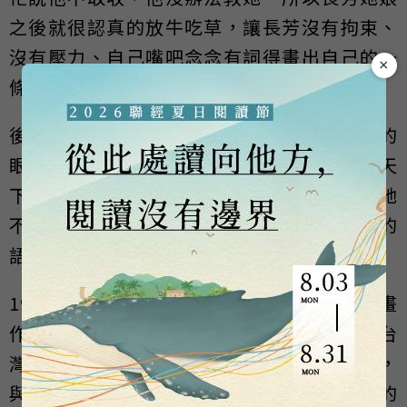
之後就很認真的放牛吃草，讓長芳沒有拘束、
沒有壓力、自己嘴吧念念有詞得畫出自己的一
×
條路。
後來長芳有幸到英國去念插畫的碩士，讓她的
眼界又更為開闊。之後決定隻身去英國闖天
下，看看自己能闖出個什麼名號。結果證明她
不但成功的打入英國的插畫市場，也在倫敦的
語言學校教英文。
1998年長芳從聯合報繽紛版發跡、2002年插畫
作品印製於台北捷運儲值票上、同年開始與台
灣各出版社、雜誌社合作，一直到進軍國際，
與英、美、澳、加、愛爾蘭、巴基斯坦等國的