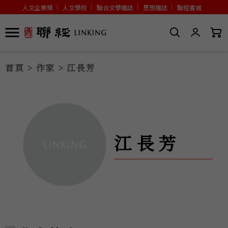
人文企業獎
人文學校
聯合文學雜誌
思想雜誌
聯經書城
首頁
>
作家
> 江長芳
江長芳