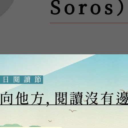
Soros
亨）。1930年生於匈牙利布達佩斯，後定居英
旨為支持開放社會的全球基金會網絡體系發起人。
 New Paradigm for Financial Ma
 American Supremacy, 2003）、《索
放社會》（Open Society, 2001）、《全球資本主義
出版。