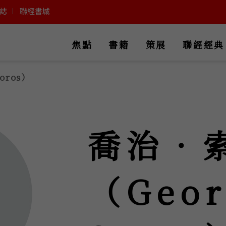
誌
聯經書城
焦點
書籍
策展
聯經經典
oros）
喬治‧
（Geor