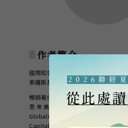
作者簡介
國際知名投資大師（全球知名的投資大
索羅斯基金管理公司董事長，以及宗
暢銷著作有：《索羅斯帶你走出金融危機》（The
思考美國的角色》（The Bubble of
Globalization, 2002）、《開
Capitalism,1998），以上皆由聯經