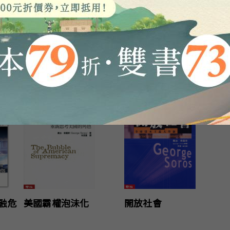
融危
美國霸權泡沬化
開放社會