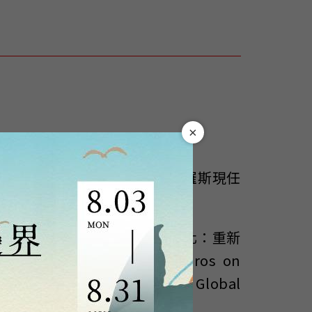
）
×
國及美國，目前住在紐約市。索羅斯現任
rkets, 2008）、《美國霸權泡沫化：重新
羅斯論全球化》（George Soros on
危機》（The Crisis of Global