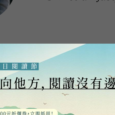
光之石四部曲」、「莫札特四部曲」、「埃及三部
譯本。賈克1947年生於法國巴黎，是索邦大學埃
談論古埃及與中世紀之關聯的評論隨筆。他也同時進
古埃及為背景的小說創作，多部相關歷史長篇小說
集《光明之子》的法國銷售量便突破65萬冊，此系
一的法國人。