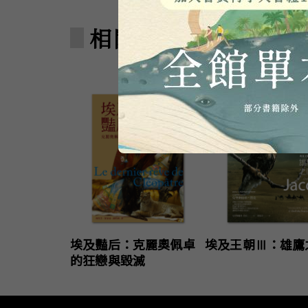
相關著作
埃及豔后：克麗奧佩卓
埃及王朝Ⅲ：雄鷹
的狂戀與毀滅