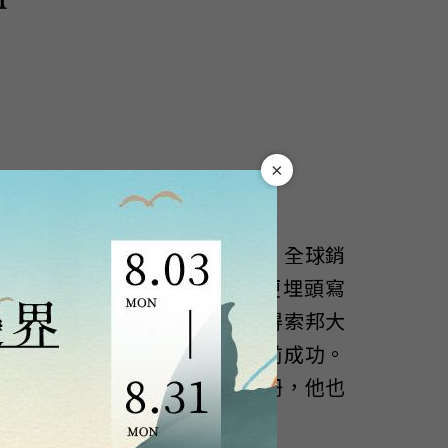
×
曲」和「歐西理斯四部曲」等，全球銷
及學博士及教授。他13歲起便埋頭寫
行古埃及學與考古學研究，取得索邦大
在法國與其他國家地區皆獲空前成功。
列全球銷量亦突破一千三百萬冊，他也