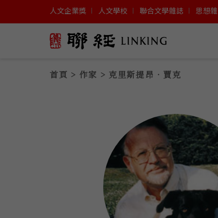
人文企業獎
人文學校
聯合文學雜誌
思想雜
首頁
>
作家
> 克里斯提昂‧賈克