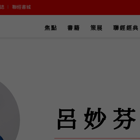
誌
聯經書城
焦點
書籍
策展
聯經經典
呂妙