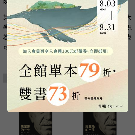
陳靜妍
英國新堡大學現代語言所博士，畢業於淡江大
學英文系、愛丁堡大學賽爾特研究所碩士，現
為專職譯者。譯有《水泥中的金髮女子》（麥
可‧康納利）等。
相關著作