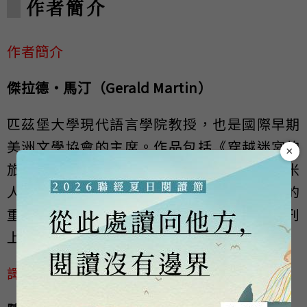
作者簡介
作者簡介
傑拉德‧馬汀（Gerald Martin）
匹茲堡大學現代語言學院教授，也是國際早期
美洲文學協會的主席。作品包括《穿越迷宮的
×
旅程》（1989），評論阿斯圖里亞斯的《玉米
人》（1992）和《總統先生》（2000）。他的
重要研究，多次刊載於劍橋拉丁美洲歷史期刊
上。
譯者簡介