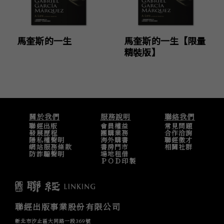
馬奎斯的一生
馬奎斯的一生【限量
精裝版】
關於我們
服務說明
聯絡我們
聯經出版
會員權益
常見問題
發展歷程
團購業務
合作洽詢
隱私權聲明
海外購書
聯經徵才
網站服務條款
書房門市
相關社群
防詐騙聲明
場地租借
ＰＯＤ印製
聯經出版事業股份有限公司
新北市汐止區大同路一段369號