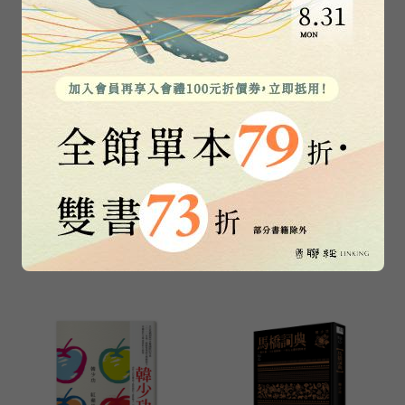
日夜書
鞋癖