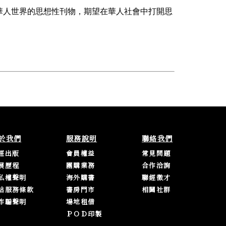
華人世界的思想性刊物，期望在華人社會中打開思
於我們
服務說明
聯絡我們
經出版
會員權益
常見問題
展歷程
團購業務
合作洽詢
私權聲明
海外購書
聯經徵才
站服務條款
書房門市
相關社群
詐騙聲明
場地租借
ＰＯＤ印製