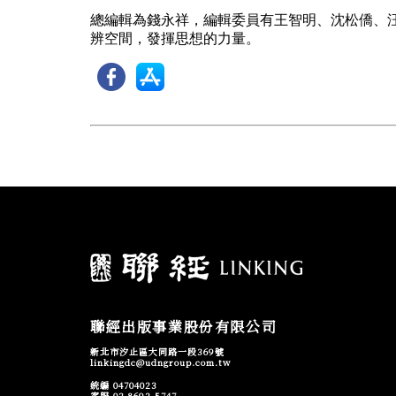
總編輯為錢永祥，編輯委員有王智明、沈松僑、
辨空間，發揮思想的力量。
聯經出版事業股份有限公司
新北市汐止區大同路一段369號
linkingdc@udngroup.com.tw
統編 04704023
客服 02-8692-5747