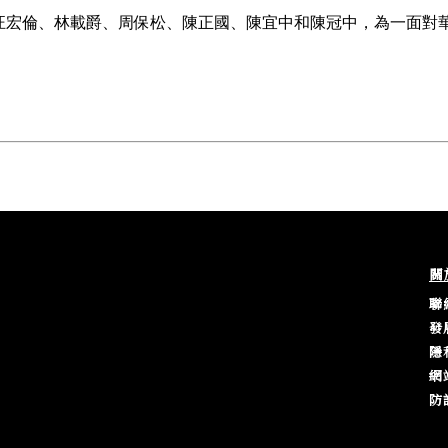
汪宏倫、林載爵、周保松、陳正國、陳宜中和陳冠中，為一面對
關
聯
發
隱
網
防