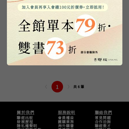
漢娜．鄂蘭（聯經
麥可．歐克秀（聯
Wings：
經Wings：
Monograph 3）
Monograph 4）
李建漳
曾國祥
1
共 6 筆
關於我們
服務說明
聯絡我們
聯經出版
會員權益
常見問題
發展歷程
團購業務
合作洽詢
隱私權聲明
海外購書
聯經徵才