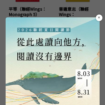
平等（聯經Wings：
普遍意志（聯經
Monograph 5）
Wings：
×
Monograph 6）
「政治與思想」出
「政治與思想」出
版計畫編輯委員會
版計畫編輯委員會
以撒．柏林（聯經
弗雷德里希．海耶
Wings：
克（聯經Wings：
Monograph 1）
Monograph 2）
葉浩
張楚勇