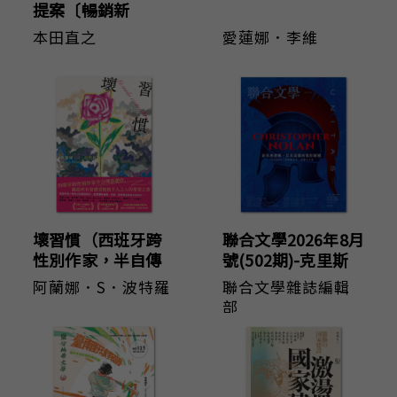
提案〔暢銷新
版〕：工作在都
本田直之
愛蓮娜．李維
市，生活在鄉間，
世界第一幸福國度
的「減速日常」
壞習慣（西班牙跨
聯合文學2026年8月
性別作家，半自傳
號(502期)-克里斯
話題作）
多夫・諾蘭與《奧
阿蘭娜．S．波特羅
聯合文學雜誌編輯
德賽》
部