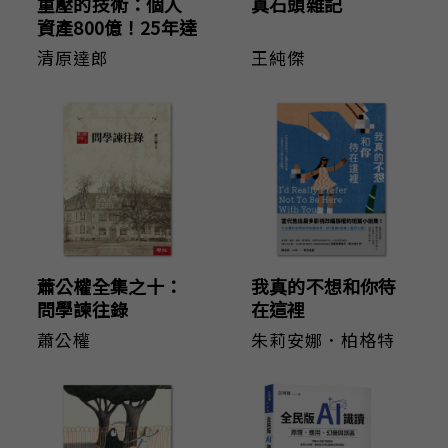
重壓的技術：個人
真石頭雜記
資產800億！25年達
成93倍報酬的操盤
清原達郎
王純傑
法
蕭公權全集之十：
我真的不想和你待
問學諫往錄
在這裡
蕭公權
朱莉安娜．柏格特