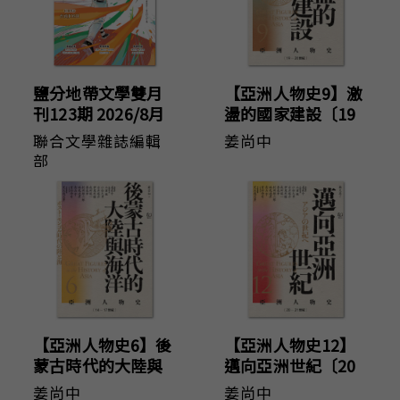
鹽分地帶文學雙月
【亞洲人物史9】激
刊123期 2026/8月
盪的國家建設〔19
號（臺南野球物
—20世紀〕
聯合文學雜誌編輯
姜尚中
語）
部
【亞洲人物史6】後
【亞洲人物史12】
蒙古時代的大陸與
邁向亞洲世紀〔20
海洋〔14—17世
—21世紀〕
姜尚中
姜尚中