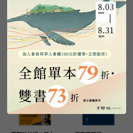
金句貼紙
蕭公權全集之三：
奧德賽＋伊利亞德
政治多元論：當代
（暢銷80年英譯全
政治理論研究
本，不朽中譯珍藏
蕭公權
荷馬
經典）【限量精裝
噴繪版】