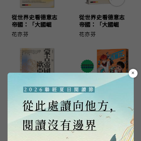
從世界史看德意志
從世界史看德意志
帝國：「大國崛
帝國：「大國崛
起」的迷思與真實
起」的迷思與真實
花亦芬
花亦芬
（作者親簽版）
×
【亞洲人物史5】蒙
一百萬次的揮棒
古帝國統一歐亞大
02（國民球星彭政
陸〔12—14世紀〕
閔×金漫獎團隊跨
姜尚中
楊白
界聯手運動漫畫）
首刷限量贈送恰哥