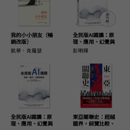
我的小小朋友（暢
全民版AI識讀：原
銷改版）
理、應用、幻覺與
誤區（作者親簽
凱蒂．克羅瑟
彭明輝
版）
全民版AI識讀：原
東亞關聯史：超越
理、應用、幻覺與
國界，綜覽比較、