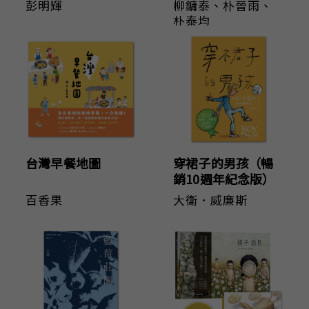
誤區
地域、民族的新歷
彭明輝
柳鏞泰
、
朴晉雨
、
史
朴泰均
台灣早餐地圖
穿裙子的男孩（暢
銷10週年紀念版）
百香果
大衛．威廉斯