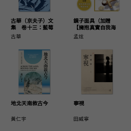
古華（京夫子）文
鏡子面具（加贈
集 卷十三：藍莓
【擁抱真實自我海
莊園
報＆鐘穎精彩導
古華
孟炫
讀】）
地北天南敘古今
寧視
黃仁宇
田威寧