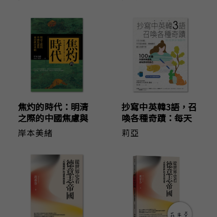
紀〕
焦灼的時代：明清
抄寫中英韓3語，召
之際的中國焦慮與
喚各種奇蹟：每天
東亞秩序重組
10分鐘，不只語言
岸本美緒
莉亞
變強、情緒變好，
連人生都不同