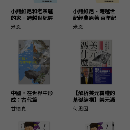
小熊維尼和老灰驢
小熊維尼．跨越世
的家．跨越世紀經
紀經典原著 百年紀
典原著 百年紀念版
念版（首刷加贈
米恩
米恩
（首刷加贈【限量
【限量燙金藏書
燙金藏書票】）
票】）
中國，在世界中形
【解析美元霸權的
成：古代篇
基礎結構】美元憑
什麼？：左右全球
甘懷真
何思因
金融的貨幣