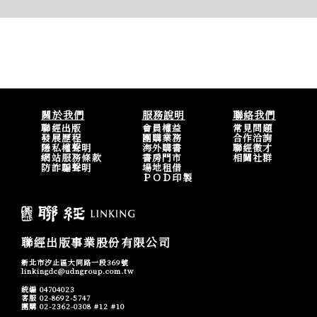
關於我們
服務說明
聯絡我們
聯經出版
會員權益
常見問題
發展歷程
團購業務
合作洽詢
隱私權聲明
海外購書
聯經徵才
網站服務條款
書房門市
相關社群
防詐騙聲明
場地租借
ＰＯＤ印製
聯經出版事業股份有限公司
新北市汐止區大同路一段369號
linkingdc@udngroup.com.tw
統編 04704023
客服 02-8692-5747
團購 02-2362-0308 #12 #10