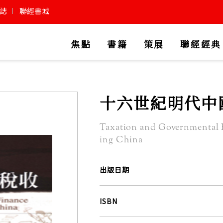
誌
聯經書城
焦點
書籍
策展
聯經經典
十六世紀明代中
Taxation and Governmental 
ing China
出版日期
ISBN