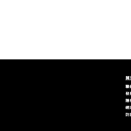
關
聯
發
隱
網
防