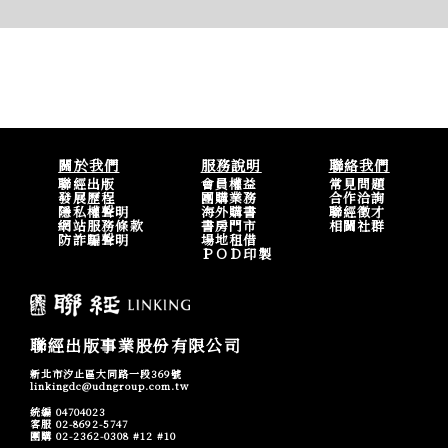
關於我們
服務說明
聯絡我們
聯經出版
會員權益
常見問題
發展歷程
團購業務
合作洽詢
隱私權聲明
海外購書
聯經徵才
網站服務條款
書房門市
相關社群
防詐騙聲明
場地租借
ＰＯＤ印製
聯經出版事業股份有限公司
新北市汐止區大同路一段369號
linkingdc@udngroup.com.tw
統編 04704023
客服 02-8692-5747
團購 02-2362-0308 #12 #10