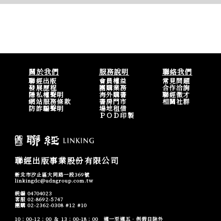
關於我們
服務說明
聯絡我們
聯經出版
會員權益
常見問題
發展歷程
團購業務
合作洽詢
隱私權聲明
海外購書
聯經徵才
網站服務條款
書房門市
相關社群
防詐騙聲明
場地租借
ＰＯＤ印製
聯經出版事業股份有限公司
新北市汐止區大同路一段369號
linkingdc@udngroup.com.tw
統編 04704023
客服 02-8692-5747
團購 02-2362-0308 #12 #10
10：00-12：00 ＆ 13：00-18：00 週一至週五．例假日除外