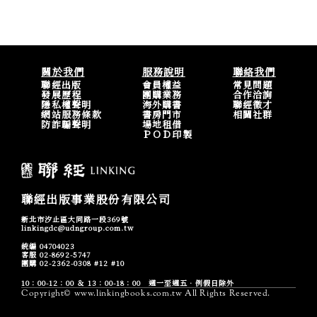
關於我們
服務說明
聯絡我們
聯經出版
會員權益
常見問題
發展歷程
團購業務
合作洽詢
隱私權聲明
海外購書
聯經徵才
網站服務條款
書房門市
相關社群
防詐騙聲明
場地租借
ＰＯＤ印製
聯經出版事業股份有限公司
新北市汐止區大同路一段369號
linkingdc@udngroup.com.tw
統編 04704023
客服 02-8692-5747
團購 02-2362-0308 #12 #10
10：00-12：00 ＆ 13：00-18：00 週一至週五．例假日除外
Copyright© www.linkingbooks.com.tw All Rights Reserved.