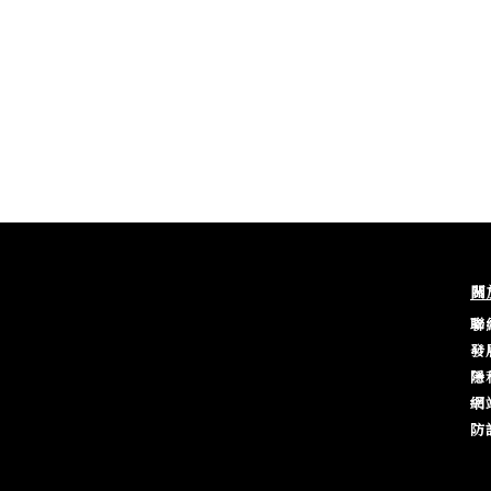
關
聯
發
隱
網
防