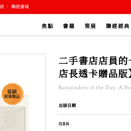
誌
聯經書城
焦點
書籍
策展
聯經經典
二手書店店員的
店長透卡贈品版
Remainders of the Day: A B
出版日期
ISBN