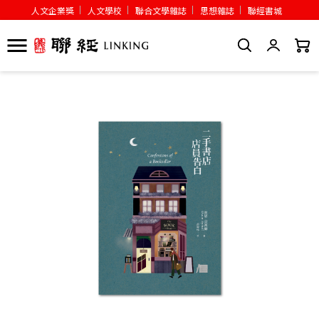
人文企業獎
人文學校
聯合文學雜誌
思想雜誌
聯經書城