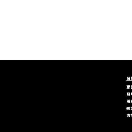
關
聯
發
隱
網
防