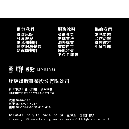
關於我們
服務說明
聯絡我們
聯經出版
會員權益
常見問題
發展歷程
團購業務
合作洽詢
隱私權聲明
海外購書
聯經徵才
網站服務條款
書房門市
相關社群
防詐騙聲明
場地租借
ＰＯＤ印製
聯經出版事業股份有限公司
新北市汐止區大同路一段369號
linkingdc@udngroup.com.tw
統編 04704023
客服 02-8692-5747
團購 02-2362-0308 #12 #10
10：00-12：00 ＆ 13：00-18：00 週一至週五．例假日除外
Copyright© www.linkingbooks.com.tw All Rights Reserved.