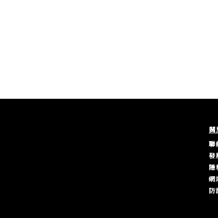
關
聯
發
隱
網
防