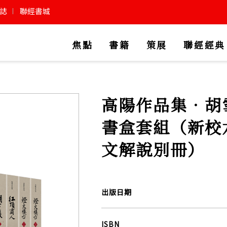
誌
聯經書城
焦點
書籍
策展
聯經經典
高陽作品集．胡
書盒套組（新校
文解說別冊）
出版日期
ISBN