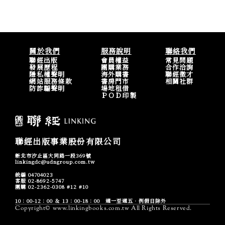
關於我們
服務說明
聯絡我們
聯經出版
會員權益
常見問題
發展歷程
團購業務
合作洽詢
隱私權聲明
海外購書
聯經徵才
網站服務條款
書房門市
相關社群
防詐騙聲明
場地租借
ＰＯＤ印製
聯經出版事業股份有限公司
新北市汐止區大同路一段369號
linkingdc@udngroup.com.tw
統編 04704023
客服 02-8692-5747
團購 02-2362-0308 #12 #10
10：00-12：00 ＆ 13：00-18：00 週一至週五．例假日除外
Copyright© www.linkingbooks.com.tw All Rights Reserved.