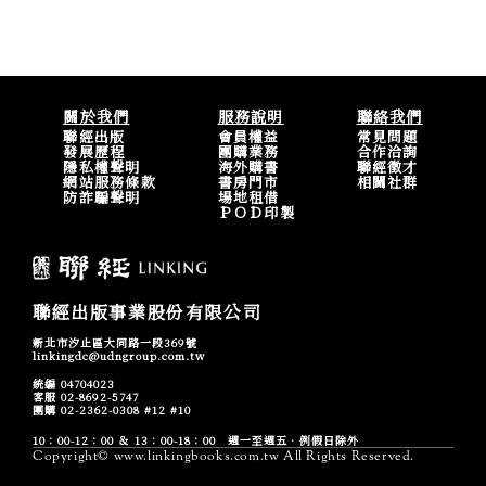
關於我們
服務說明
聯絡我們
聯經出版
會員權益
常見問題
發展歷程
團購業務
合作洽詢
隱私權聲明
海外購書
聯經徵才
網站服務條款
書房門市
相關社群
防詐騙聲明
場地租借
ＰＯＤ印製
聯經出版事業股份有限公司
新北市汐止區大同路一段369號
linkingdc@udngroup.com.tw
統編 04704023
客服 02-8692-5747
團購 02-2362-0308 #12 #10
10：00-12：00 ＆ 13：00-18：00 週一至週五．例假日除外
Copyright© www.linkingbooks.com.tw All Rights Reserved.