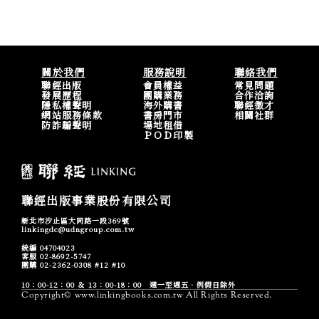
關於我們
服務說明
聯絡我們
聯經出版
會員權益
常見問題
發展歷程
團購業務
合作洽詢
隱私權聲明
海外購書
聯經徵才
網站服務條款
書房門市
相關社群
防詐騙聲明
場地租借
ＰＯＤ印製
聯經出版事業股份有限公司
新北市汐止區大同路一段369號
linkingdc@udngroup.com.tw
統編 04704023
客服 02-8692-5747
團購 02-2362-0308 #12 #10
10：00-12：00 ＆ 13：00-18：00 週一至週五．例假日除外
Copyright© www.linkingbooks.com.tw All Rights Reserved.