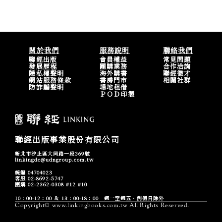
關於我們
服務說明
聯絡我們
聯經出版
會員權益
常見問題
發展歷程
團購業務
合作洽詢
隱私權聲明
海外購書
聯經徵才
網站服務條款
書房門市
相關社群
防詐騙聲明
場地租借
ＰＯＤ印製
聯經出版事業股份有限公司
新北市汐止區大同路一段369號
linkingdc@udngroup.com.tw
統編 04704023
客服 02-8692-5747
團購 02-2362-0308 #12 #10
10：00-12：00 ＆ 13：00-18：00 週一至週五．例假日除外
Copyright© www.linkingbooks.com.tw All Rights Reserved.