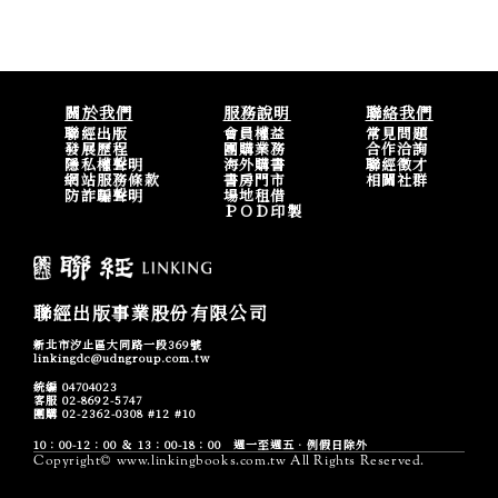
關於我們
服務說明
聯絡我們
聯經出版
會員權益
常見問題
發展歷程
團購業務
合作洽詢
隱私權聲明
海外購書
聯經徵才
網站服務條款
書房門市
相關社群
防詐騙聲明
場地租借
ＰＯＤ印製
聯經出版事業股份有限公司
新北市汐止區大同路一段369號
linkingdc@udngroup.com.tw
統編 04704023
客服 02-8692-5747
團購 02-2362-0308 #12 #10
10：00-12：00 ＆ 13：00-18：00 週一至週五．例假日除外
Copyright© www.linkingbooks.com.tw All Rights Reserved.