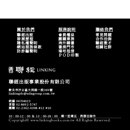
關於我們
服務說明
聯絡我們
聯經出版
會員權益
常見問題
發展歷程
團購業務
合作洽詢
隱私權聲明
海外購書
聯經徵才
網站服務條款
書房門市
相關社群
防詐騙聲明
場地租借
ＰＯＤ印製
聯經出版事業股份有限公司
新北市汐止區大同路一段369號
linkingdc@udngroup.com.tw
統編 04704023
客服 02-8692-5747
團購 02-2362-0308 #12 #10
10：00-12：00 ＆ 13：00-18：00 週一至週五．例假日除外
Copyright© www.linkingbooks.com.tw All Rights Reserved.