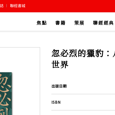
誌
聯經書城
焦點
書籍
策展
聯經經典
忽必烈的獵豹：
世界
出版日期
ISBN