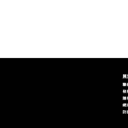
關
聯
發
隱
網
防