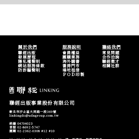
關於我們
服務說明
聯絡我們
聯經出版
會員權益
常見問題
發展歷程
團購業務
合作洽詢
隱私權聲明
海外購書
聯經徵才
網站服務條款
書房門市
相關社群
防詐騙聲明
場地租借
ＰＯＤ印製
聯經出版事業股份有限公司
新北市汐止區大同路一段369號
linkingdc@udngroup.com.tw
統編 04704023
客服 02-8692-5747
團購 02-2362-0308 #12 #10