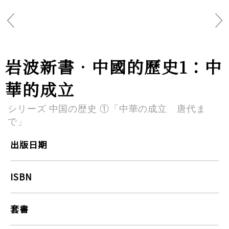
岩波新書．中國的歷史1：中
華的成立
シリーズ 中国の歴史 ①「中華の成立 唐代ま
で」
出版日期
ISBN
套書