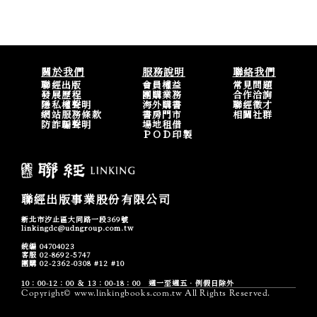
關於我們
服務說明
聯絡我們
聯經出版
會員權益
常見問題
發展歷程
團購業務
合作洽詢
隱私權聲明
海外購書
聯經徵才
網站服務條款
書房門市
相關社群
防詐騙聲明
場地租借
ＰＯＤ印製
聯經出版事業股份有限公司
新北市汐止區大同路一段369號
linkingdc@udngroup.com.tw
統編 04704023
客服 02-8692-5747
團購 02-2362-0308 #12 #10
10：00-12：00 ＆ 13：00-18：00 週一至週五．例假日除外
Copyright© www.linkingbooks.com.tw All Rights Reserved.