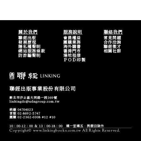
關於我們
服務說明
聯絡我們
聯經出版
會員權益
常見問題
發展歷程
團購業務
合作洽詢
隱私權聲明
海外購書
聯經徵才
網站服務條款
書房門市
相關社群
防詐騙聲明
場地租借
ＰＯＤ印製
聯經出版事業股份有限公司
新北市汐止區大同路一段369號
linkingdc@udngroup.com.tw
統編 04704023
客服 02-8692-5747
團購 02-2362-0308 #12 #10
10：00-12：00 ＆ 13：00-18：00 週一至週五．例假日除外
Copyright© www.linkingbooks.com.tw All Rights Reserved.