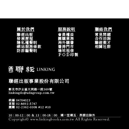
關於我們
服務說明
聯絡我們
聯經出版
會員權益
常見問題
發展歷程
團購業務
合作洽詢
隱私權聲明
海外購書
聯經徵才
網站服務條款
書房門市
相關社群
防詐騙聲明
場地租借
ＰＯＤ印製
聯經出版事業股份有限公司
新北市汐止區大同路一段369號
linkingdc@udngroup.com.tw
統編 04704023
客服 02-8692-5747
團購 02-2362-0308 #12 #10
10：00-12：00 ＆ 13：00-18：00 週一至週五．例假日除外
Copyright© www.linkingbooks.com.tw All Rights Reserved.