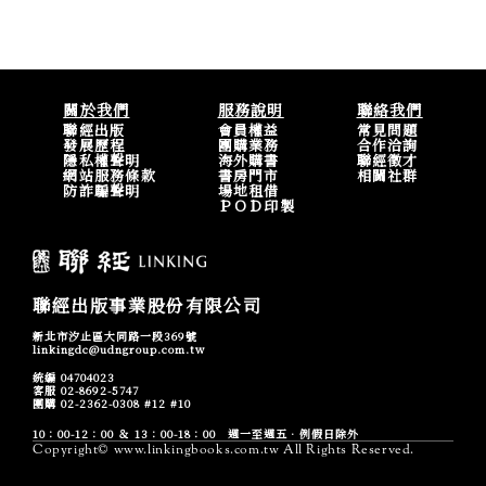
關於我們
服務說明
聯絡我們
聯經出版
會員權益
常見問題
發展歷程
團購業務
合作洽詢
隱私權聲明
海外購書
聯經徵才
網站服務條款
書房門市
相關社群
防詐騙聲明
場地租借
ＰＯＤ印製
聯經出版事業股份有限公司
新北市汐止區大同路一段369號
linkingdc@udngroup.com.tw
統編 04704023
客服 02-8692-5747
團購 02-2362-0308 #12 #10
10：00-12：00 ＆ 13：00-18：00 週一至週五．例假日除外
Copyright© www.linkingbooks.com.tw All Rights Reserved.