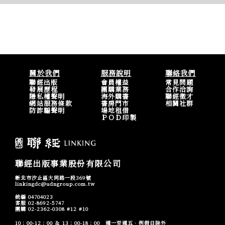
關於我們
服務說明
聯絡我們
聯經出版
會員權益
常見問題
發展歷程
團購業務
合作洽詢
隱私權聲明
海外購書
聯經徵才
網站服務條款
書房門市
相關社群
防詐騙聲明
場地租借
ＰＯＤ印製
聯經出版事業股份有限公司
新北市汐止區大同路一段369號
linkingdc@udngroup.com.tw
統編 04704023
客服 02-8692-5747
團購 02-2362-0308 #12 #10
10：00-12：00 ＆ 13：00-18：00 週一至週五．例假日除外