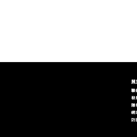
關
聯
發
隱
網
防