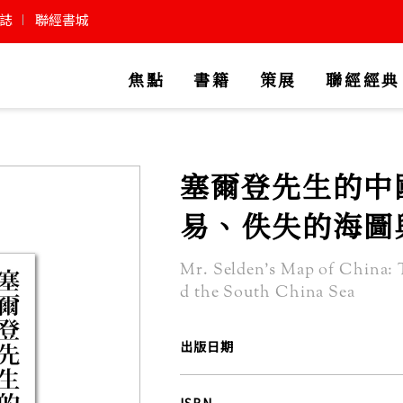
誌
聯經書城
焦點
書籍
策展
聯經經典
塞爾登先生的中
易、佚失的海圖
Mr. Selden’s Map of China: 
d the South China Sea
出版日期