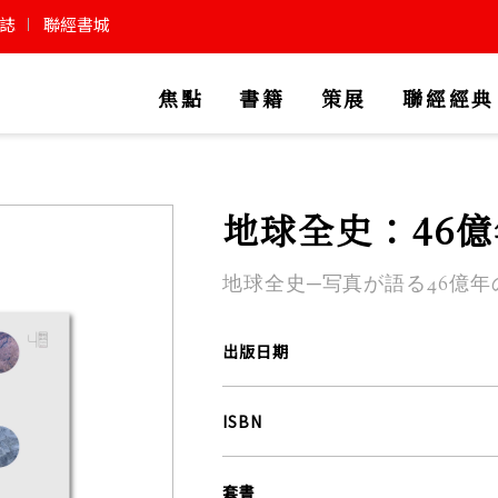
誌
聯經書城
焦點
書籍
策展
聯經經典
地球全史：46
地球全史─写真が語る46億年
出版日期
ISBN
套書