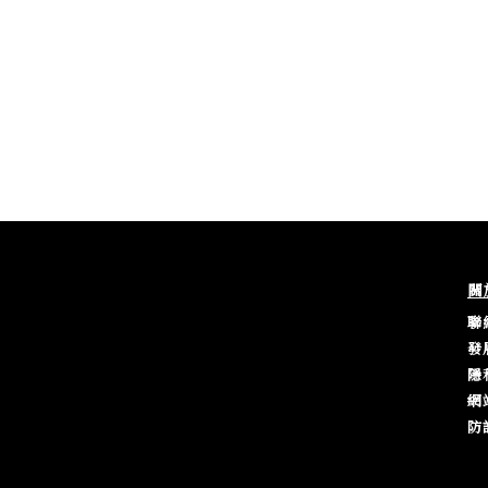
關
聯
發
隱
網
防