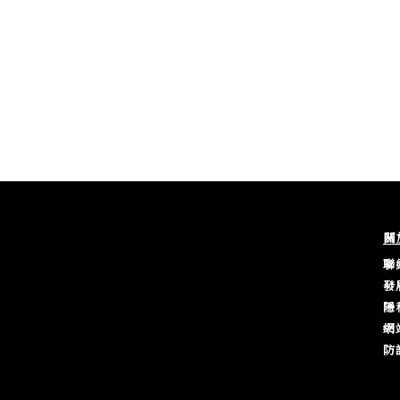
關
聯
發
隱
網
防