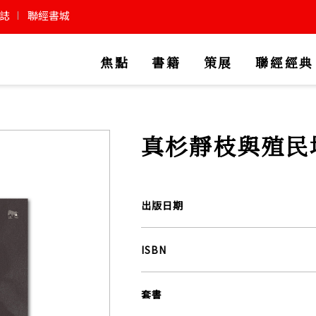
誌
聯經書城
焦點
書籍
策展
聯經經典
真杉靜枝與殖民
出版日期
ISBN
套書